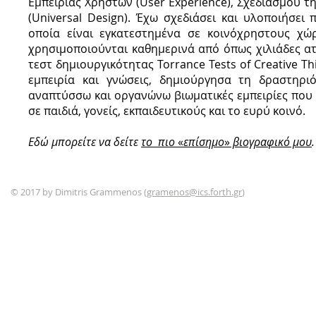
Εμπειρίας Χρηστών (User Experience), Σχεδιασμού τη
(Universal Design). Έχω σχεδιάσει και υλοποιήσε
οποία είναι εγκατεστημένα σε κοινόχρηστους χώρ
χρησιμοποιούνται καθημερινά από όπως χιλιάδες ατ
τεστ δημιουργικότητας Torrance Tests of Creative Th
εμπειρία και γνώσεις, δημιούργησα τη δραστηρι
αναπτύσσω και οργανώνω βιωματικές εμπειρίες που 
σε παιδιά, γονείς, εκπαιδευτικούς και το ευρύ κοινό.
Εδώ μπορείτε να δείτε
το πιο
«
επίσημο
»
βιογραφικό μου
.
© 2017 by Dimitris Grammenos (
gramenos@ics.forth.gr
)