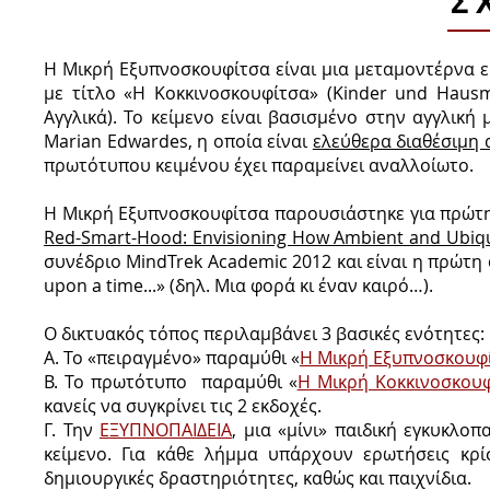
Σ
Η Μικρή Εξυπνοσκουφίτσα είναι μια μεταμοντέρνα 
με τίτλο «Η Κοκκινοσκουφίτσα» (Kinder und Hausma
Αγγλικά). Το κείμενο είναι βασισμένο στην αγγλικ
Marian Edwardes, η οποία είναι
ελεύθερα διαθέσιμη 
πρωτότυπου κειμένου έχει παραμείνει αναλλοίωτο.
Η Μικρή Εξυπνοσκουφίτσα παρουσιάστηκε για πρώτη 
Red-Smart-Hood: Envisioning How Ambient and Ubiqui
συνέδριο MindTrek Academic 2012 και είναι η πρώτη 
upon a time...» (δηλ. Μια φορά κι έναν καιρό…).
O δικτυακός τόπος περιλαμβάνει 3 βασικές ενότητες:
Α. Το «πειραγμένο» παραμύθι «
Η Μικρή Εξυπνοσκουφ
Β. Το πρωτότυπο παραμύθι «
Η Μικρή Κοκκινοσκου
κανείς να συγκρίνει τις 2 εκδοχές.
Γ. Την
ΕΞΥΠΝΟΠΑΙΔΕΙΑ
, μια «μίνι» παιδική εγκυκλο
κείμενο. Για κάθε λήμμα υπάρχουν ερωτήσεις κρί
δημιουργικές δραστηριότητες, καθώς και παιχνίδια.