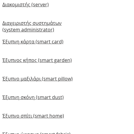
Διακομιστής (server)
Διαχειριστής συστημάτων
(system administrator)
Έξυπνη κάρτα (smart card)
Έξυπνος κήπος (smart garden)
Έξυπνο μαξιλάρι (smart pillow)
Έξυπνη σκόνη (smart dust)
Έξυπνο σπίτι (smart home)