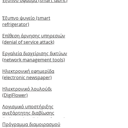
Έξυπνο ύφασμα (smart fabric)
Έξυπνο ψυγείο (smart
refrigerator)
Επίθεση άρνησης υπηρεσιών
(denial of service attack)
Εργαλεία διαχείρισης δικτύων
(network management tools)
Ηλεκτρονική εφημερίδα
(electronic newspaper)
Ηλεκτρονικό λουλούδι
(DigiFlower)
Λογισμικό υποστήριξης
ανεξάρτητης διαβίωσης
(independent living software)
Πρόγραμμα διαμοιρασμού