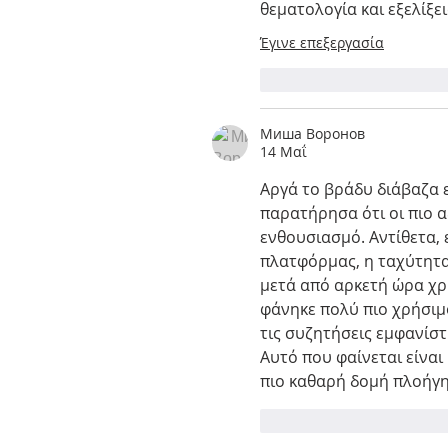
θεματολογία και εξελίξει
Έγινε επεξεργασία
Μου αρέσει
Απάν
Миша Воронов
14 Μαΐ
Αργά το βράδυ διάβαζα ε
παρατήρησα ότι οι πιο α
ενθουσιασμό. Αντίθετα,
πλατφόρμας, η ταχύτητα 
μετά από αρκετή ώρα χρ
φάνηκε πολύ πιο χρήσιμο
τις συζητήσεις εμφανίστ
Αυτό που φαίνεται είναι
πιο καθαρή δομή πλοήγη
Μου αρέσει
Απάν