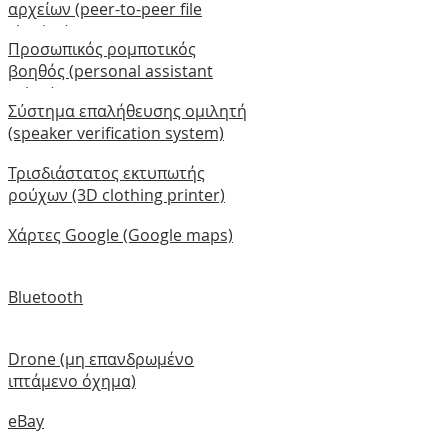
αρχείων (peer-to-peer file
sharing)
Προσωπικός ρομποτικός
βοηθός (personal assistant
robot)
Σύστημα επαλήθευσης ομιλητή
(speaker verification system)
Τρισδιάστατος εκτυπωτής
ρούχων (3D clothing printer)
Χάρτες Google (Google maps)
Bluetooth
Drone (μη επανδρωμένο
ιπτάμενο όχημα)
eBay