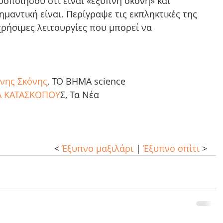
οσποιήσου ότι είναι «έξυπνη σκόνη» και 
μαντική είναι. Περίγραψε τις εκπληκτικές της 
χρήσιμες λειτουργίες που μπορεί να 
νης Σκόνης
, ΤΟ ΒΗΜΑ science  
Α ΚΑΤΑΣΚΟΠΟΥ
Σ, Τα Νέα  
 
< 
Έξυπνο μαξιλάρι
 | 
Έξυπνο σπίτι
 >